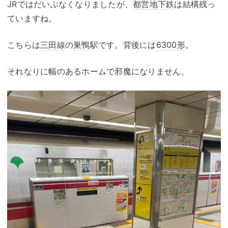
JRではだいぶなくなりましたが、
都営地下鉄
は結構残っ
ていますね。
こちらは
三田線
の
巣鴨
駅です。背後には
6300形
。
それなりに幅のあるホームで邪魔になりません。