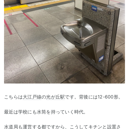
こちらは
大江戸線
の
光が丘駅
です。背後には12-600形。
最近は学校にも水筒を持っていく時代。
水道局も運営する都ですから、こうしてキチンと設置さ