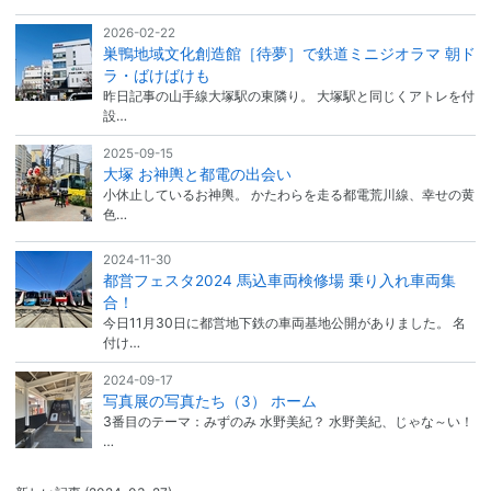
2026-02-22
巣鴨地域文化創造館［待夢］で鉄道ミニジオラマ 朝ド
ラ・ばけばけも
昨日記事の山手線大塚駅の東隣り。 大塚駅と同じくアトレを付
設…
2025-09-15
大塚 お神輿と都電の出会い
小休止しているお神輿。 かたわらを走る都電荒川線、幸せの黄
色…
2024-11-30
都営フェスタ2024 馬込車両検修場 乗り入れ車両集
合！
今日11月30日に都営地下鉄の車両基地公開がありました。 名
付け…
2024-09-17
写真展の写真たち（3） ホーム
3番目のテーマ：みずのみ 水野美紀？ 水野美紀、じゃな～い！
…